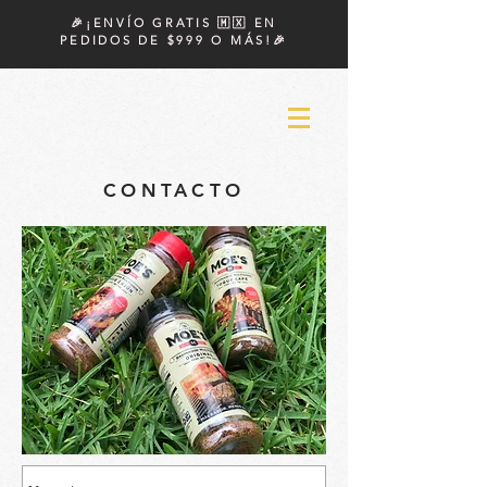
🎉¡ENVÍO GRATIS 🇲🇽 EN
PEDIDOS DE $999 O MÁS!🎉
CONTACTO