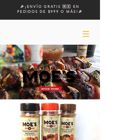
🎉¡ENVÍO GRATIS 🇲🇽 EN
PEDIDOS DE $999 O MÁS!🎉